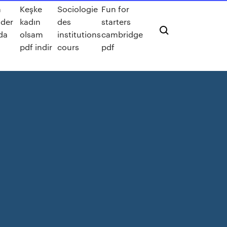
n
Keşke
Sociologie
Fun for
oder
kadın
des
starters
da
olsam
institutions
cambridge
pdf indir
cours
pdf