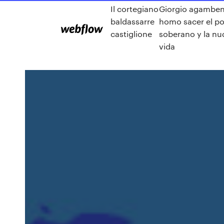
Il cortegiano
Giorgio agambe
baldassarre
homo sacer el p
castiglione
soberano y la nu
vida